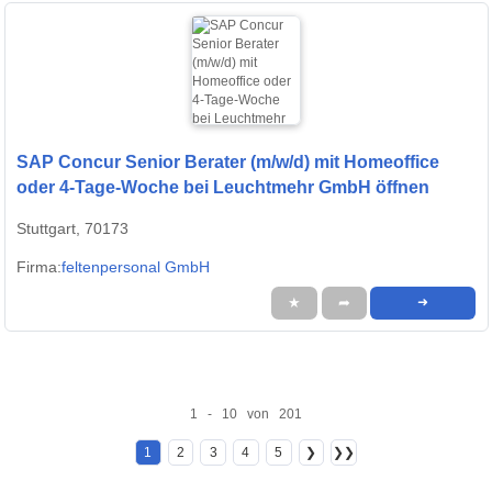
SAP Concur Senior Berater (m/w/d) mit Homeoffice
oder 4-Tage-Woche bei Leuchtmehr GmbH öffnen
Stuttgart, 70173
Firma:
feltenpersonal GmbH
★
➦
➜
1 - 10 von 201
1
2
3
4
5
❯
❯❯