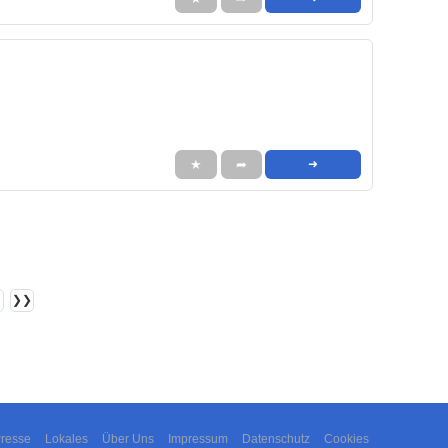
★
➦
➜
❯❯
resse
Lokales
Über Uns
Impressum
Datenschutz
Cookies