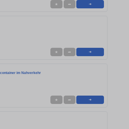
★
➦
➜
★
➦
➜
lcontainer im Nahverkehr
★
➦
➜