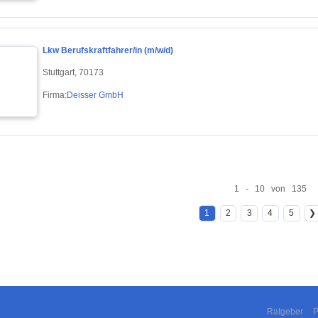
Lkw Berufskraftfahrer/in (m/w/d)
Stuttgart, 70173
Firma:
Deisser GmbH
1 - 10 von 135
1
2
3
4
5
❯
Ratgeber
P