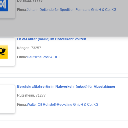
Deizisau, 73779
Firma:
Johann Dettendorfer Spedition Ferntrans GmbH & Co. KG
LKW-Fahrer (m/w/d) im Hofverkehr Vollzeit
Köngen, 73257
Firma:
Deutsche Post & DHL
Berufskraftfahrer/in im Nahverkehr (m/w/d) für Absetzkipper
Rutesheim, 71277
Firma:
Walter Ott Rohstoff-Recycling GmbH & Co. KG