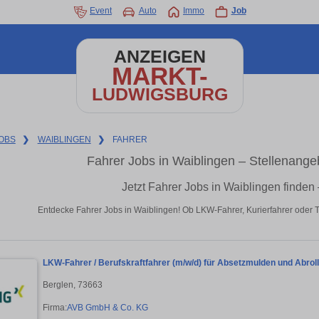
Event
Auto
Immo
Job
ANZEIGEN
MARKT-
LUDWIGSBURG
OBS
❯
WAIBLINGEN
❯
FAHRER
Fahrer Jobs in Waiblingen – Stellenange
Jetzt Fahrer Jobs in Waiblingen finden
Entdecke Fahrer Jobs in Waiblingen! Ob LKW-Fahrer, Kurierfahrer oder Tax
LKW-Fahrer / Berufskraftfahrer (m/w/d) für Absetzmulden und Abrol
Berglen, 73663
Firma:
AVB GmbH & Co. KG