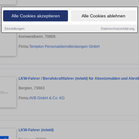
Alle Cookies akzeptieren
Alle Cookies ablehnen
LKW-Fahrer Sattelzug (m/w/d)
Einstellungen
Datenschutzerklärung
Kornwestheim, 70806
Firma:
Tempton Personaldienstleistungen GmbH
LKW-Fahrer / Berufskraftfahrer (m/w/d) für Absetzmulden und Abrol
Berglen, 73663
Firma:
AVB GmbH & Co. KG
LKW-Fahrer (m/w/d)