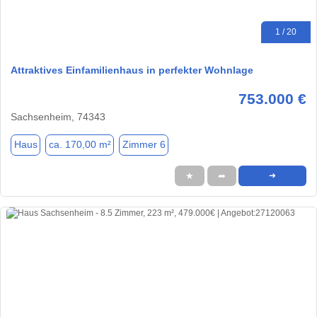
1 / 20
Attraktives Einfamilienhaus in perfekter Wohnlage
753.000 €
Sachsenheim, 74343
Haus
ca. 170,00 m²
Zimmer 6
★
➦
➜