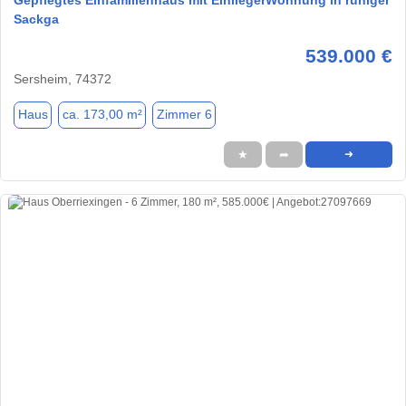
Sackga
539.000 €
Sersheim, 74372
Haus
ca. 173,00 m²
Zimmer 6
★
➦
➜