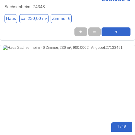
Sachsenheim, 74343
Haus
ca. 230,00 m²
Zimmer 6
★
➦
➜
1 / 18