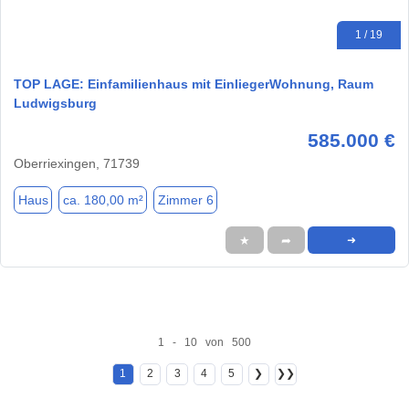
1 / 19
TOP LAGE: Einfamilienhaus mit EinliegerWohnung, Raum
Ludwigsburg
585.000 €
Oberriexingen, 71739
Haus
ca. 180,00 m²
Zimmer 6
★
➦
➜
1 - 10 von 500
1
2
3
4
5
❯
❯❯