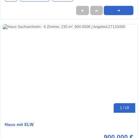
★
➦
➜
1 / 18
Haus mit ELW
900.000 €