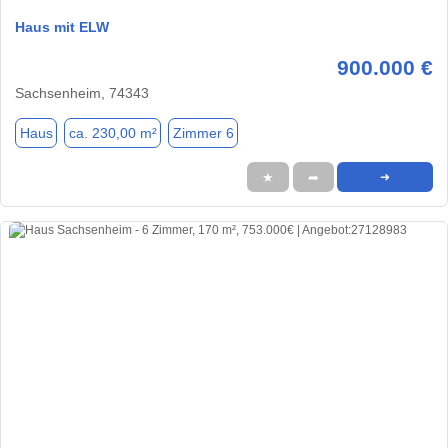
Haus mit ELW
900.000 €
Sachsenheim, 74343
Haus
ca. 230,00 m²
Zimmer 6
★
➦
➜