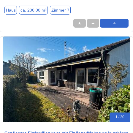
Haus
ca. 200,00 m²
Zimmer 7
★
➦
➜
1 / 20
Gepflegtes Einfamilienhaus mit EinliegerWohnung in ruhiger