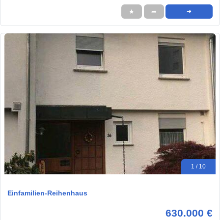
★
➦
➜
1 / 10
Einfamilien-Reihenhaus
630.000 €