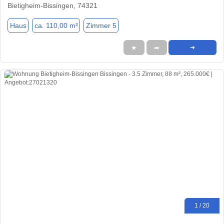
Bietigheim-Bissingen, 74321
Haus
ca. 110,00 m²
Zimmer 5
★
➦
➜
1 / 20