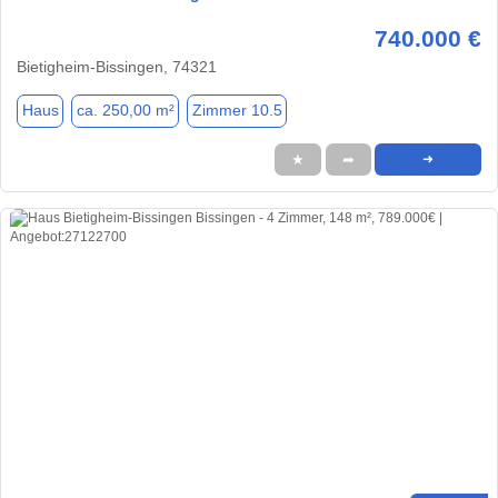
740.000 €
Bietigheim-Bissingen, 74321
Haus
ca. 250,00 m²
Zimmer 10.5
★
➦
➜