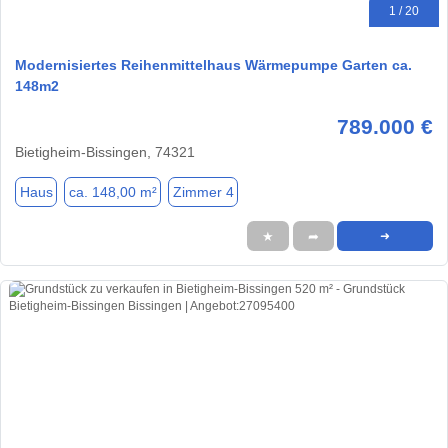
1 / 20
Modernisiertes Reihenmittelhaus Wärmepumpe Garten ca.
148m2
789.000 €
Bietigheim-Bissingen, 74321
Haus
ca. 148,00 m²
Zimmer 4
★
➦
➜