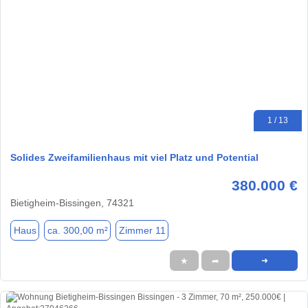
1 / 13
Solides Zweifamilienhaus mit viel Platz und Potential
380.000 €
Bietigheim-Bissingen, 74321
Haus
ca. 300,00 m²
Zimmer 11
★
➦
➜