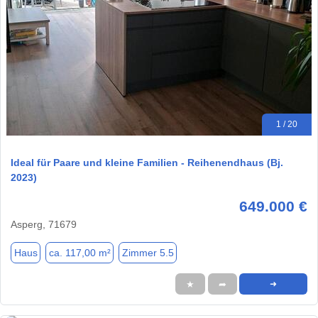
1 / 20
Ideal für Paare und kleine Familien - Reihenendhaus (Bj.
2023)
649.000 €
Asperg, 71679
Haus
ca. 117,00 m²
Zimmer 5.5
★
➦
➜