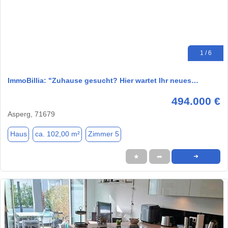
1 / 6
ImmoBillia: "Zuhause gesucht? Hier wartet Ihr neues…
494.000 €
Asperg, 71679
Haus
ca. 102,00 m²
Zimmer 5
★
➦
➜