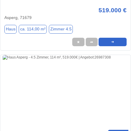
519.000 €
Asperg, 71679
Haus
ca. 114,00 m²
Zimmer 4.5
★
➦
➜