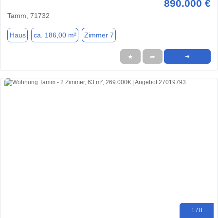
890.000 €
Tamm, 71732
Haus
ca. 186,00 m²
Zimmer 7
★
➦
➜
1 / 8