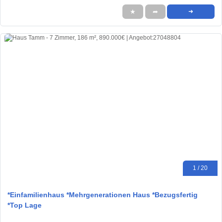
★
➦
➜
1 / 20
*Einfamilienhaus *Mehrgenerationen Haus *Bezugsfertig
*Top Lage