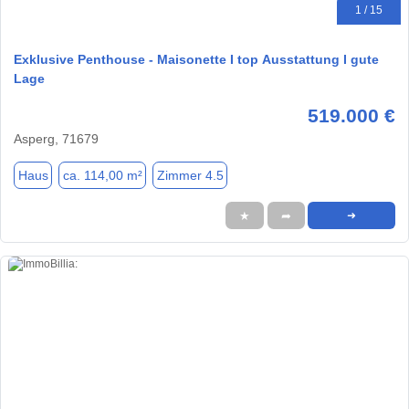
1 / 15
Exklusive Penthouse - Maisonette I top Ausstattung I gute
Lage
519.000 €
Asperg, 71679
Haus
ca. 114,00 m²
Zimmer 4.5
★
➦
➜