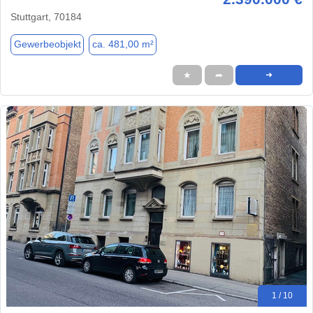
Stuttgart, 70184
Gewerbeobjekt
ca. 481,00 m²
★
➦
➜
1 / 10