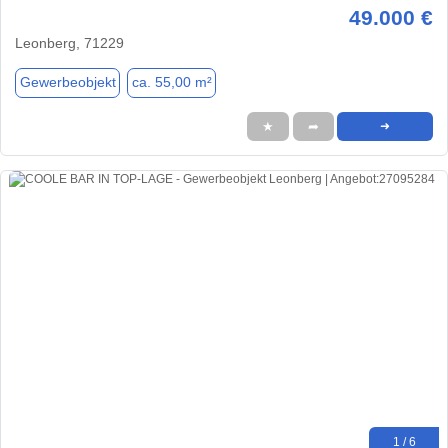
49.000 €
Leonberg, 71229
Gewerbeobjekt
ca. 55,00 m²
★
➦
➜
1 / 6