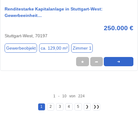
Renditestarke Kapitalanlage in Stuttgart-West:
Gewerbeeinheit…
250.000 €
Stuttgart-West, 70197
Gewerbeobjekt
ca. 129,00 m²
Zimmer 1
★
➦
➜
1 - 10 von 224
1
2
3
4
5
❯
❯❯