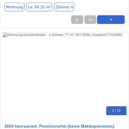
Wohnung
ca. 84,20 m²
Zimmer 4
★
➦
➜
1 / 12
2023 kernsaniert. Provisionsfrei (keine Maklerprovision).