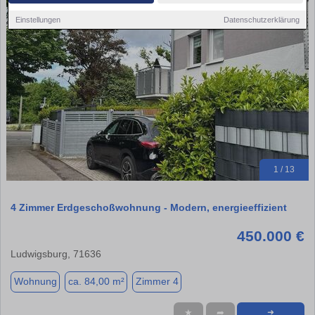
Einstellungen
Datenschutzerklärung
1 / 13
4 Zimmer Erdgeschoßwohnung - Modern, energieeffizient
450.000 €
Ludwigsburg, 71636
Wohnung
ca. 84,00 m²
Zimmer 4
★
➦
➜