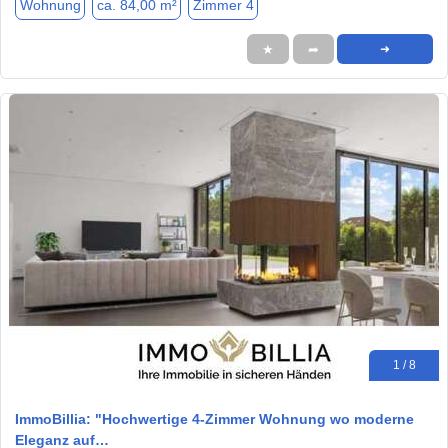
Wohnung
ca. 84,00 m²
Zimmer 4
★
➦
➜
1 / 8
ImmoBillia: "Hochwertige 4-Zimmer Wohnung wo moderne
Eleganz auf…