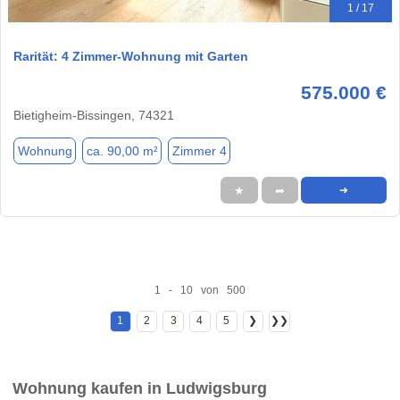
1 / 17
Rarität: 4 Zimmer-Wohnung mit Garten
575.000 €
Bietigheim-Bissingen, 74321
Wohnung
ca. 90,00 m²
Zimmer 4
★
➦
➜
1 - 10 von 500
1
2
3
4
5
❯
❯❯
Wohnung kaufen in Ludwigsburg