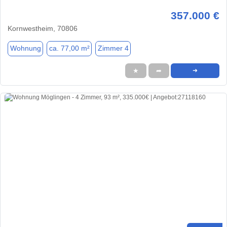
357.000 €
Kornwestheim, 70806
Wohnung
ca. 77,00 m²
Zimmer 4
★
➦
➜