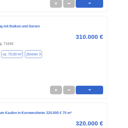
★
➦
➜
 mit Balkon und Garten
310.000 €
g, 71640
ca. 70,00 m²
Zimmer 3
★
➦
➜
m Kaufen in Kornwestheim 320.000 € 70 m²
320.000 €