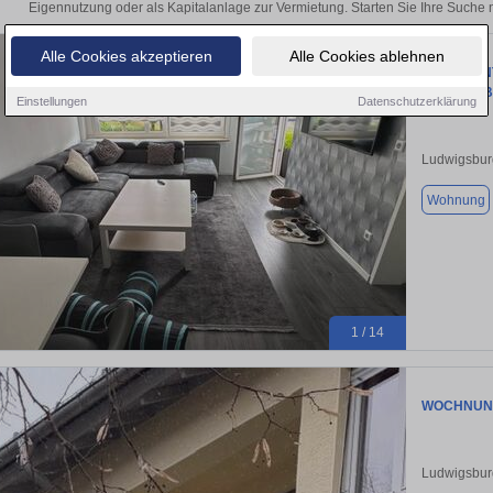
Eigennutzung oder als Kapitalanlage zur Vermietung. Starten Sie Ihre Such
Alle Cookies akzeptieren
Alle Cookies ablehnen
CHARMANTE
LUDWIGSB
Einstellungen
Datenschutzerklärung
Ludwigsbur
Wohnung
1 / 14
WOCHNUNG i
Ludwigsbur