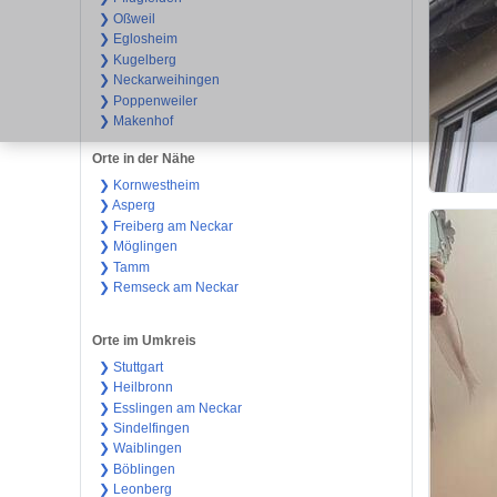
❯ Oßweil
❯ Eglosheim
❯ Kugelberg
❯ Neckarweihingen
❯ Poppenweiler
❯ Makenhof
Orte in der Nähe
❯ Kornwestheim
❯ Asperg
❯ Freiberg am Neckar
❯ Möglingen
❯ Tamm
❯ Remseck am Neckar
Orte im Umkreis
❯ Stuttgart
❯ Heilbronn
❯ Esslingen am Neckar
❯ Sindelfingen
❯ Waiblingen
❯ Böblingen
❯ Leonberg