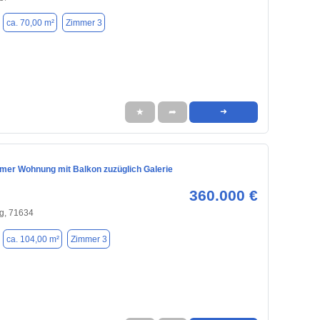
ca. 70,00 m²
Zimmer 3
★
➦
➜
mmer Wohnung mit Balkon zuzüglich Galerie
360.000 €
g, 71634
ca. 104,00 m²
Zimmer 3