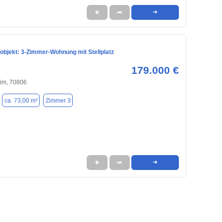
★
➦
➜
objekt: 3-Zimmer-Wohnung mit Stellplatz
179.000 €
im, 70806
ca. 73,00 m²
Zimmer 3
★
➦
➜