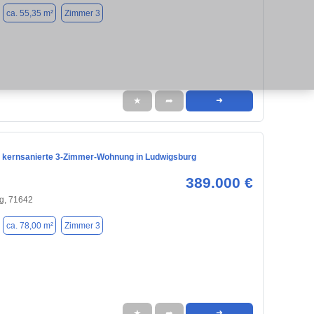
ca. 55,35 m²
Zimmer 3
★
➦
➜
 kernsanierte 3-Zimmer-Wohnung in Ludwigsburg
389.000 €
g, 71642
ca. 78,00 m²
Zimmer 3
★
➦
➜