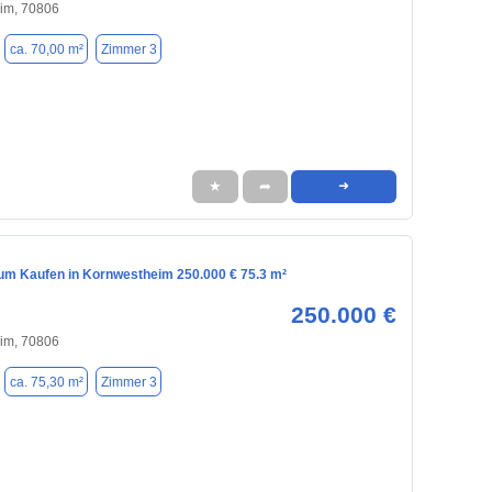
im, 70806
ca. 70,00 m²
Zimmer 3
★
➦
➜
m Kaufen in Kornwestheim 250.000 € 75.3 m²
250.000 €
im, 70806
ca. 75,30 m²
Zimmer 3