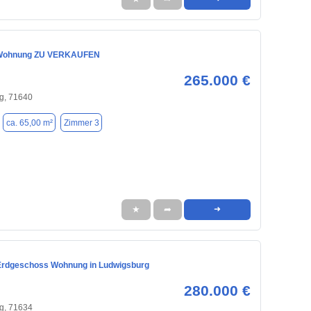
Wohnung ZU VERKAUFEN
265.000 €
g, 71640
ca. 65,00 m²
Zimmer 3
★
➦
➜
Erdgeschoss Wohnung in Ludwigsburg
280.000 €
g, 71634