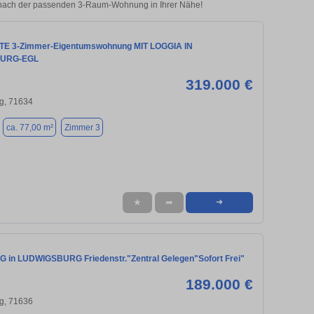
e nach der passenden 3-Raum-Wohnung in Ihrer Nähe!
 3-Zimmer-Eigentumswohnung MIT LOGGIA IN
URG-EGL
319.000 €
g, 71634
ca. 77,00 m²
Zimmer 3
★
➦
➜
n LUDWIGSBURG Friedenstr."Zentral Gelegen"Sofort Frei"
189.000 €
g, 71636