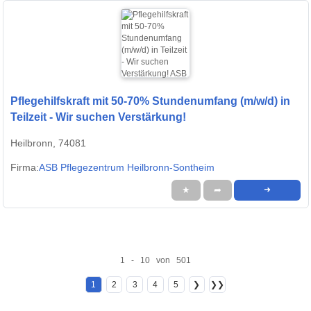
Pflegehilfskraft mit 50-70% Stundenumfang (m/w/d) in
Teilzeit - Wir suchen Verstärkung!
Heilbronn, 74081
Firma:
ASB Pflegezentrum Heilbronn-Sontheim
★
➦
➜
1 - 10 von 501
1
2
3
4
5
❯
❯❯