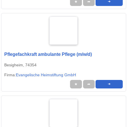
★
➦
➜
Pflegefachkraft ambulante Pflege (m/w/d)
Besigheim, 74354
Firma:
Evangelische Heimstiftung GmbH
★
➦
➜