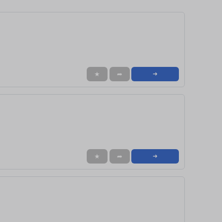
★
➦
➜
★
➦
➜