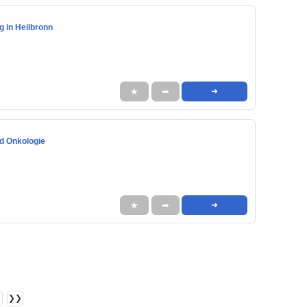
g in Heilbronn
★
➦
➜
nd Onkologie
★
➦
➜
❯❯