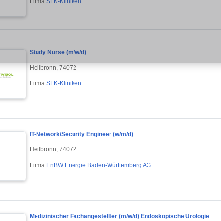
Firma:
SLK-Kliniken
Study Nurse (m/w/d)
Heilbronn, 74072
Firma:
SLK-Kliniken
IT-Network/Security Engineer (w/m/d)
Heilbronn, 74072
Firma:
EnBW Energie Baden-Württemberg AG
Medizinischer Fachangestellter (m/w/d) Endoskopische Urologie