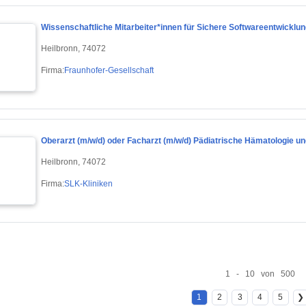
Wissenschaftliche Mitarbeiter*innen für Sichere Softwareentwicklun
Heilbronn, 74072
Firma:
Fraunhofer-Gesellschaft
Oberarzt (m/w/d) oder Facharzt (m/w/d) Pädiatrische Hämatologie u
Heilbronn, 74072
Firma:
SLK-Kliniken
1 - 10 von 500
1
2
3
4
5
❯