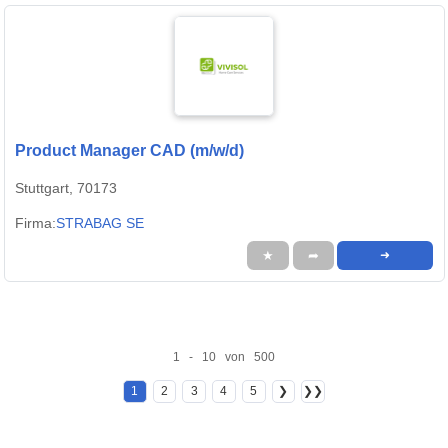
Product Manager CAD (m/w/d)
Stuttgart, 70173
Firma:
STRABAG SE
★
➦
➜
1 - 10 von 500
1
2
3
4
5
❯
❯❯