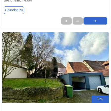
Besigheim, 74354
Grundstück
★
➦
➜
1 / 5