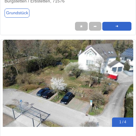
Burgstetten / Erbstetten, 71576
Grundstück
★
➦
➜
1 / 4