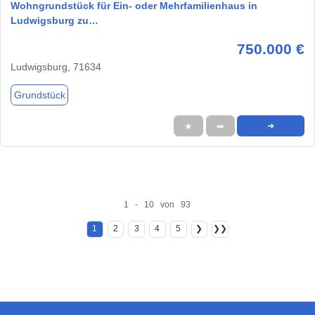
Wohngrundstück für Ein- oder Mehrfamilienhaus in
Ludwigsburg zu…
750.000 €
Ludwigsburg, 71634
Grundstück
★
➦
➜
1 - 10 von 93
1
2
3
4
5
❯
❯❯