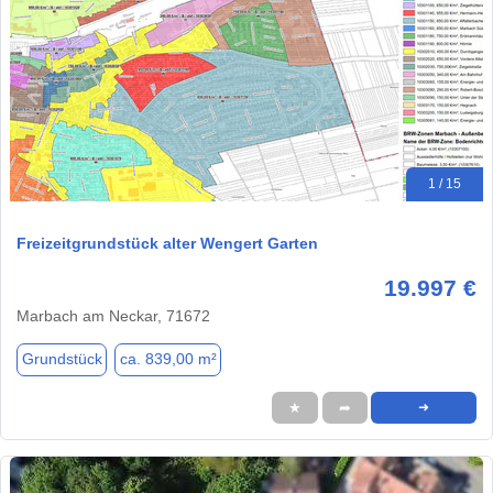
1 / 15
Freizeitgrundstück alter Wengert Garten
19.997 €
Marbach am Neckar, 71672
Grundstück
ca. 839,00 m²
★
➦
➜