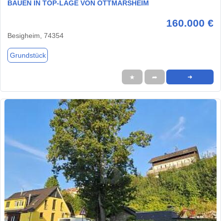
BAUEN IN TOP-LAGE VON OTTMARSHEIM
160.000 €
Besigheim, 74354
Grundstück
★
➦
➜