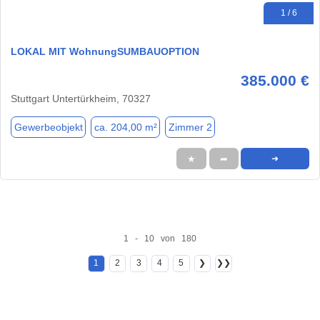
1 / 6
LOKAL MIT WohnungSUMBAUOPTION
385.000 €
Stuttgart Untertürkheim, 70327
Gewerbeobjekt
ca. 204,00 m²
Zimmer 2
★
➦
➜
1 - 10 von 180
1
2
3
4
5
❯
❯❯