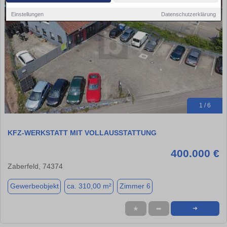
Einstellungen
Datenschutzerklärung
1 / 6
KFZ-WERKSTATT MIT VOLLAUSSTATTUNG
400.000 €
Zaberfeld, 74374
Gewerbeobjekt
ca. 310,00 m²
Zimmer 6
★
➦
➜