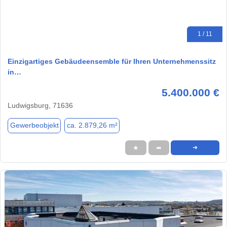
1 / 11
Einzigartiges Gebäudeensemble für Ihren Unternehmenssitz
in…
5.400.000 €
Ludwigsburg, 71636
Gewerbeobjekt
ca. 2.879,26 m²
★
➦
➜