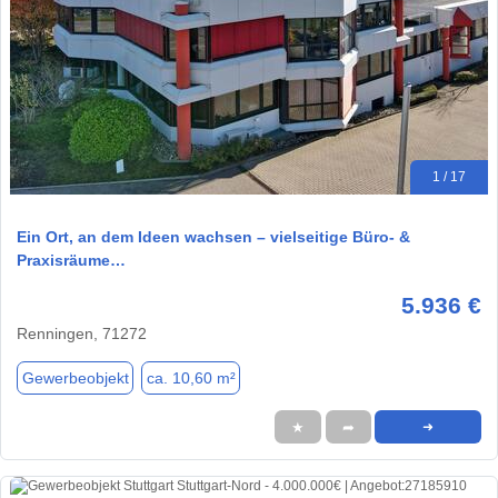
1 / 17
Ein Ort, an dem Ideen wachsen – vielseitige Büro- &
Praxisräume…
5.936 €
Renningen, 71272
Gewerbeobjekt
ca. 10,60 m²
★
➦
➜