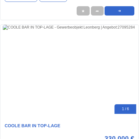
★
➦
➜
1 / 6
COOLE BAR IN TOP-LAGE
330.000 €