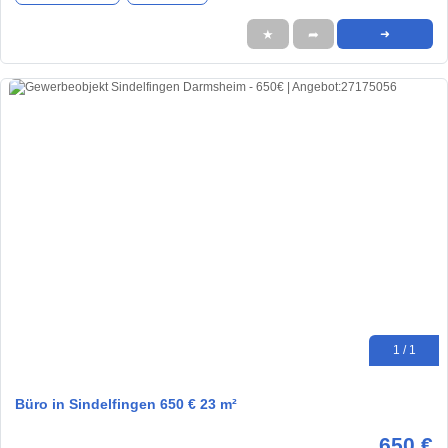
★
➦
➜
1 / 1
Büro in Sindelfingen 650 € 23 m²
650 €