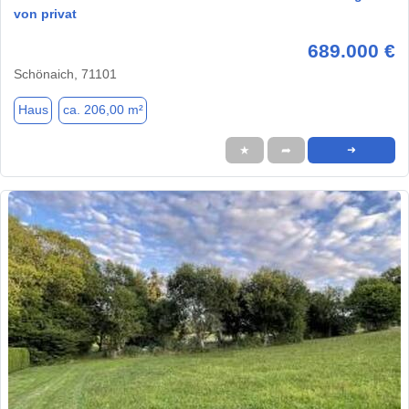
von privat
689.000 €
Schönaich, 71101
Haus
ca. 206,00 m²
★
➦
➜