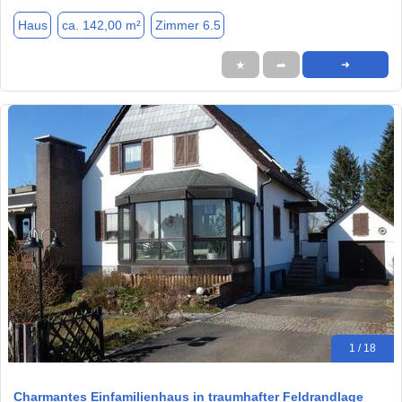
Haus
ca. 142,00 m²
Zimmer 6.5
★
➦
➜
1 / 18
Charmantes Einfamilienhaus in traumhafter Feldrandlage