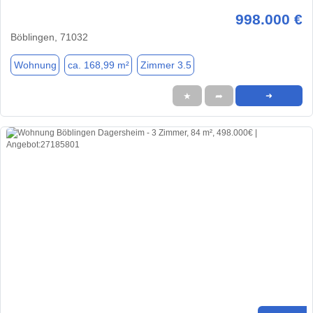
998.000 €
Böblingen, 71032
Wohnung
ca. 168,99 m²
Zimmer 3.5
★
➦
➜