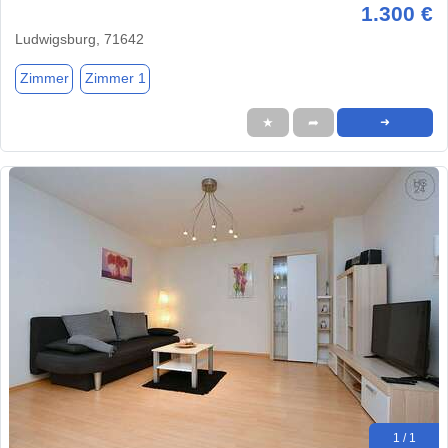
1.300 €
Ludwigsburg, 71642
Zimmer
Zimmer 1
★
➦
➜
1 / 1