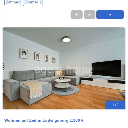
Zimmer
Zimmer 2
★
➦
➜
1 / 1
Wohnen auf Zeit in Ludwigsburg 1.300 €