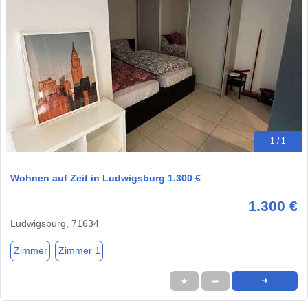
1 / 1
Wohnen auf Zeit in Ludwigsburg 1.300 €
1.300 €
Ludwigsburg, 71634
Zimmer
Zimmer 1
★
➦
➜