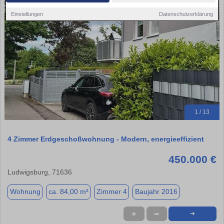
Einstellungen
Datenschutzerklärung
1 / 13
4 Zimmer Erdgeschoßwohnung - Modern, energieeffizient
450.000 €
Ludwigsburg, 71636
Wohnung
ca. 84,00 m²
Zimmer 4
Baujahr 2016
★
➦
➜