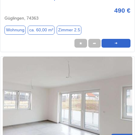
490 €
Güglingen, 74363
Wohnung
ca. 60,00 m²
Zimmer 2.5
★
➦
➜