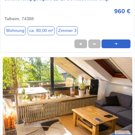
960 €
Talheim, 74388
Wohnung
ca. 80,00 m²
Zimmer 3
★
➦
➜