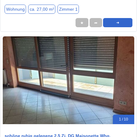
Wohnung
ca. 27,00 m²
Zimmer 1
★
➦
➜
1 / 10
schöne ruhig gelegene 2,5 Zi. DG Maisonette Whg.