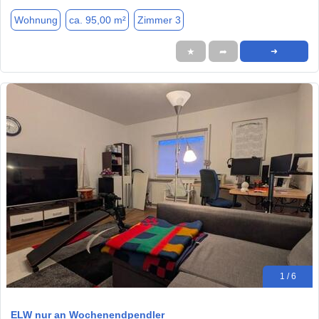
Wohnung
ca. 95,00 m²
Zimmer 3
★
➦
➜
1 / 6
ELW nur an Wochenendpendler