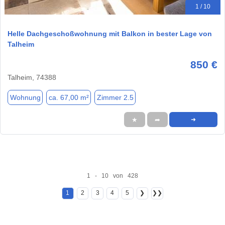
1 / 10
Helle Dachgeschoßwohnung mit Balkon in bester Lage von
Talheim
850 €
Talheim, 74388
Wohnung
ca. 67,00 m²
Zimmer 2.5
★
➦
➜
1 - 10 von 428
1
2
3
4
5
❯
❯❯