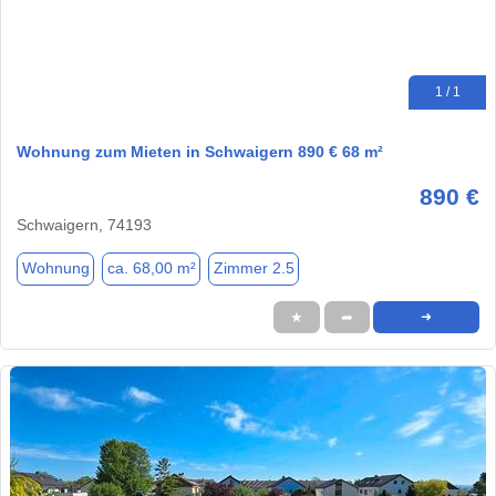
1 / 1
Wohnung zum Mieten in Schwaigern 890 € 68 m²
890 €
Schwaigern, 74193
Wohnung
ca. 68,00 m²
Zimmer 2.5
★
➦
➜