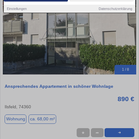
Einstellungen
Datenschutzerklärung
1 / 8
Ansprechendes Appartement in schöner Wohnlage
890 €
Ilsfeld, 74360
Wohnung
ca. 68,00 m²
★
➦
➜