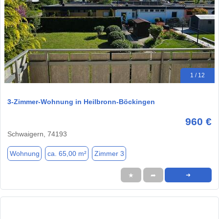
1 / 12
3-Zimmer-Wohnung in Heilbronn-Böckingen
960 €
Schwaigern, 74193
Wohnung
ca. 65,00 m²
Zimmer 3
★
➦
➜