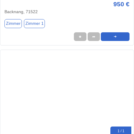
950 €
Backnang, 71522
Zimmer
Zimmer 1
★
➦
➜
1 / 1