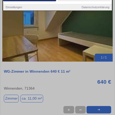
Einstellungen
Datenschutzerklärung
1 / 1
WG-Zimmer in Winnenden 640 € 11 m²
640 €
Winnenden, 71364
Zimmer
ca. 11,00 m²
★
➦
➜