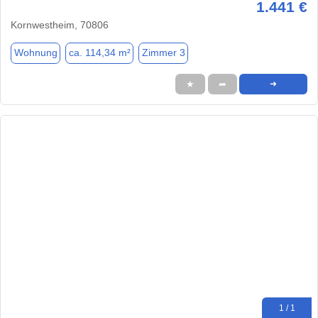
1.441 €
Kornwestheim, 70806
Wohnung
ca. 114,34 m²
Zimmer 3
★
➦
➜
1 / 1