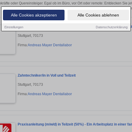
kräfte oder Quereinsteiger. Egal ob im Büro, vor Ort oder remote: Entdecken Sie j
auf passende Teilzeit-Stellen in L
Alle Cookies akzeptieren
Alle Cookies ablehnen
Arbeitsvorbereitung Zahntechnische Labor Dentallabor Voll/und Teilz
Einstellungen
Datenschutzerklärung
Stuttgart, 70173
Firma:
Andreas Mayer Dentallabor
Zahntechniker/in in Voll und Teilzeit
Stuttgart, 70173
Firma:
Andreas Mayer Dentallabor
Praxisanleitung (m/w/d) in Teilzeit (50%) - Ein Arbeitsplatz in einer 