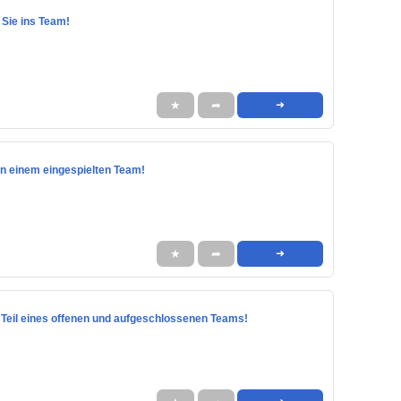
 Sie ins Team!
★
➦
➜
z in einem eingespielten Team!
★
➦
➜
rde Teil eines offenen und aufgeschlossenen Teams!