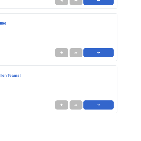
★
➦
➜
lie!
★
➦
➜
tollen Teams!
★
➦
➜