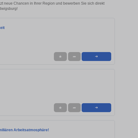
etzt neue Chancen in Ihrer Region und bewerben Sie sich direkt
udwigsburg!
eit
★
➦
➜
★
➦
➜
familiären Arbeitsatmosphäre!