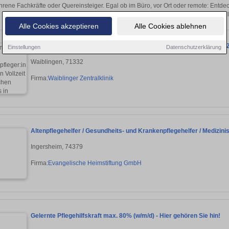
hrene Fachkräfte oder Quereinsteiger. Egal ob im Büro, vor Ort oder remote: Entd
sich direkt auf passende Stationsleitung-Ste
Alle Cookies akzeptieren
Alle Cookies ablehnen
Gesundheits- und Krankenpfleger:in (m/w/d) in Vollzeit - Wir suche
Einstellungen
Datenschutzerklärung
Waiblingen, 71332
Firma:
Waiblinger Zentralklinik
Altenpflegehelfer / Gesundheits- und Krankenpflegehelfer / Medizin
Ingersheim, 74379
Firma:
Evangelische Heimstiftung GmbH
Gelernte Pflegehilfskraft max. 80% (w/m/d) - Hier gehören Sie hin!