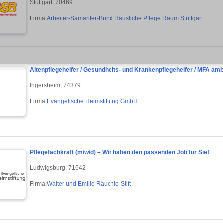
Stuttgart, 70469
Firma:
Arbeiter-Samariter-Bund Häusliche Pflege Raum Stuttgart
Altenpflegehelfer / Gesundheits- und Krankenpflegehelfer / MFA amb
Ingersheim, 74379
Firma:
Evangelische Heimstiftung GmbH
Pflegefachkraft (m/w/d) – Wir haben den passenden Job für Sie!
Ludwigsburg, 71642
Firma:
Walter und Emilie Räuchle-Stift