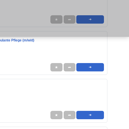
★
➦
➜
ulante Pflege (m/w/d)
★
➦
➜
★
➦
➜