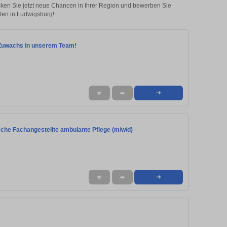
ecken Sie jetzt neue Chancen in Ihrer Region und bewerben Sie
llen in Ludwigsburg!
n Zuwachs in unserem Team!
★
➦
➜
ische Fachangestellte ambulante Pflege (m/w/d)
★
➦
➜