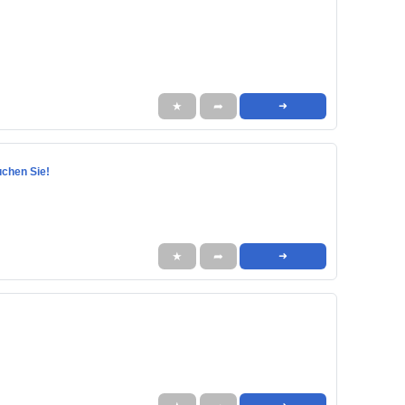
★
➦
➜
uchen Sie!
★
➦
➜