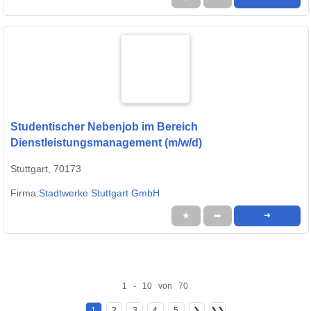
Studentischer Nebenjob im Bereich
Dienstleistungsmanagement (m/w/d)
Stuttgart, 70173
Firma:
Stadtwerke Stuttgart GmbH
★
➦
➜
1 - 10 von 70
1
2
3
4
5
❯
❯❯