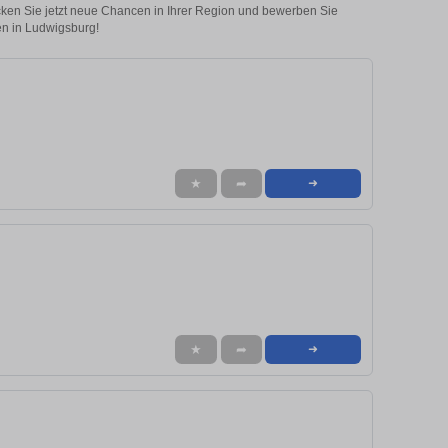
ecken Sie jetzt neue Chancen in Ihrer Region und bewerben Sie
en in Ludwigsburg!
★
➦
➜
★
➦
➜