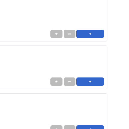
★
➦
➜
★
➦
➜