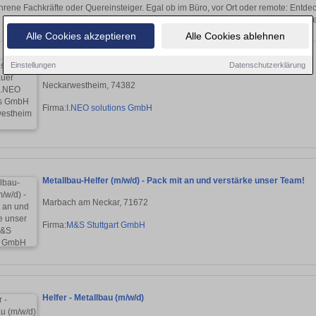
hrene Fachkräfte oder Quereinsteiger. Egal ob im Büro, vor Ort oder remote: Entd
sich direkt auf passende Metallbauer-Stell
Alle Cookies akzeptieren
Alle Cookies ablehnen
Schlosser / Metallbauer (m/w/d)
Einstellungen
Datenschutzerklärung
Neckarwestheim, 74382
Firma:
I.NEO solutions GmbH
Metallbau-Helfer (m/w/d) - Pack mit an und verstärke unser Team!
Marbach am Neckar, 71672
Firma:
M&S Stuttgart GmbH
Helfer - Metallbau (m/w/d)