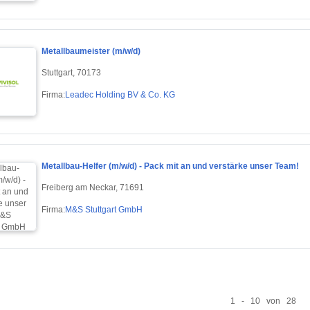
Metallbaumeister (m/w/d)
Stuttgart, 70173
Firma:
Leadec Holding BV & Co. KG
Metallbau-Helfer (m/w/d) - Pack mit an und verstärke unser Team!
Freiberg am Neckar, 71691
Firma:
M&S Stuttgart GmbH
1 - 10 von 28