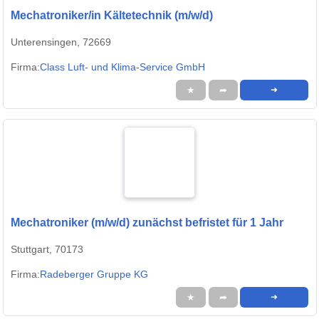
Mechatroniker/in Kältetechnik (m/w/d)
Unterensingen, 72669
Firma:
Class Luft- und Klima-Service GmbH
★
➦
➜
Mechatroniker (m/w/d) zunächst befristet für 1 Jahr
Stuttgart, 70173
Firma:
Radeberger Gruppe KG
★
➦
➜