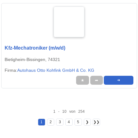
Kfz-Mechatroniker (m/w/d)
Bietigheim-Bissingen, 74321
Firma:
Autohaus Otto Kohfink GmbH & Co. KG
★
➦
➜
1 - 10 von 254
1
2
3
4
5
❯
❯❯