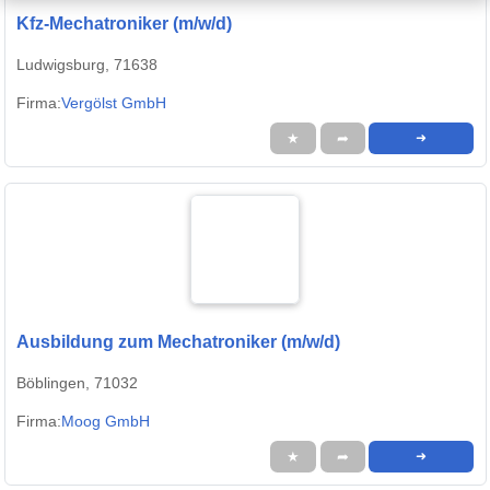
Kfz-Mechatroniker (m/w/d)
Ludwigsburg, 71638
Firma:
Vergölst GmbH
★
➦
➜
Ausbildung zum Mechatroniker (m/w/d)
Böblingen, 71032
Firma:
Moog GmbH
★
➦
➜