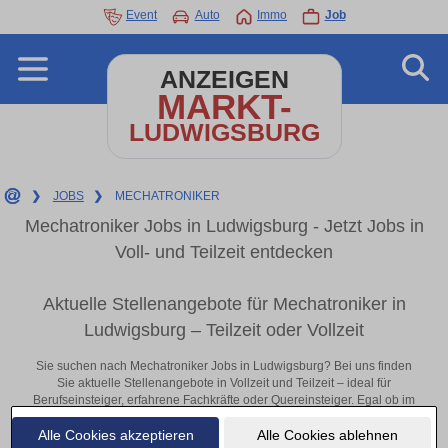
Event
Auto
Immo
Job
ANZEIGEN
MARKT-
LUDWIGSBURG
❯
JOBS
❯
MECHATRONIKER
Mechatroniker Jobs in Ludwigsburg - Jetzt Jobs in
Voll- und Teilzeit entdecken
Aktuelle Stellenangebote für Mechatroniker in
Ludwigsburg – Teilzeit oder Vollzeit
Sie suchen nach Mechatroniker Jobs in Ludwigsburg? Bei uns finden
Sie aktuelle Stellenangebote in Vollzeit und Teilzeit – ideal für
Berufseinsteiger, erfahrene Fachkräfte oder Quereinsteiger. Egal ob im
Büro, vor Ort oder remote: Entdecken Sie jetzt neue Chancen in Ihrer
Alle Cookies akzeptieren
Alle Cookies ablehnen
Region und bewerben Sie sich direkt auf passende Mechatroniker-