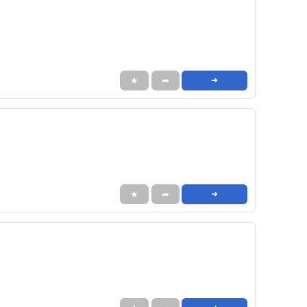
★
➦
➜
★
➦
➜