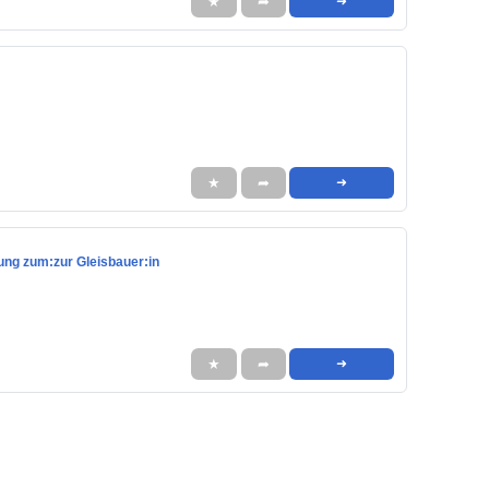
★
➦
➜
★
➦
➜
erung zum:zur Gleisbauer:in
★
➦
➜