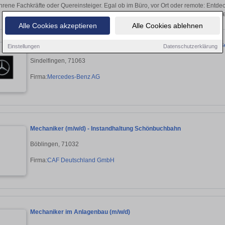
hrene Fachkräfte oder Quereinsteiger. Egal ob im Büro, vor Ort oder remote: Entd
sich direkt auf passende Mechaniker-Stell
Alle Cookies akzeptieren
Alle Cookies ablehnen
Ausbildung zum Fahrzeuginterieur-Mechaniker (w/m/d), Mercedes-Be
Einstellungen
Datenschutzerklärung
Sindelfingen, 71063
Firma:
Mercedes-Benz AG
Mechaniker (m/w/d) - Instandhaltung Schönbuchbahn
Böblingen, 71032
Firma:
CAF Deutschland GmbH
Mechaniker im Anlagenbau (m/w/d)