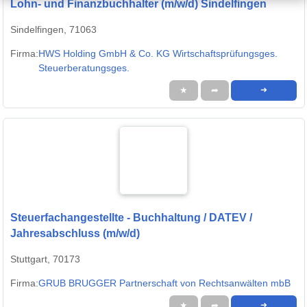
Lohn- und Finanzbuchhalter (m/w/d) Sindelfingen
Sindelfingen, 71063
Firma:
HWS Holding GmbH & Co. KG Wirtschaftsprüfungsges.
Steuerberatungsges.
★
➦
➜
Steuerfachangestellte - Buchhaltung / DATEV /
Jahresabschluss (m/w/d)
Stuttgart, 70173
Firma:
GRUB BRUGGER Partnerschaft von Rechtsanwälten mbB
★
➦
➜