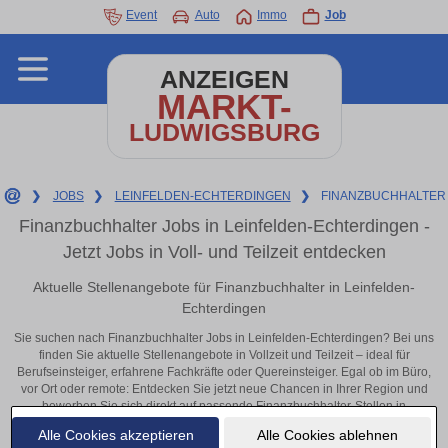
Event
Auto
Immo
Job
ANZEIGEN
MARKT-
LUDWIGSBURG
❯
JOBS
❯
LEINFELDEN-ECHTERDINGEN
❯
FINANZBUCHHALTER
Finanzbuchhalter Jobs in Leinfelden-Echterdingen -
Jetzt Jobs in Voll- und Teilzeit entdecken
Aktuelle Stellenangebote für Finanzbuchhalter in Leinfelden-
Echterdingen
Sie suchen nach Finanzbuchhalter Jobs in Leinfelden-Echterdingen? Bei uns
finden Sie aktuelle Stellenangebote in Vollzeit und Teilzeit – ideal für
Berufseinsteiger, erfahrene Fachkräfte oder Quereinsteiger. Egal ob im Büro,
vor Ort oder remote: Entdecken Sie jetzt neue Chancen in Ihrer Region und
bewerben Sie sich direkt auf passende Finanzbuchhalter-Stellen in
Leinfelden-Echterdingen!
Alle Cookies akzeptieren
Alle Cookies ablehnen