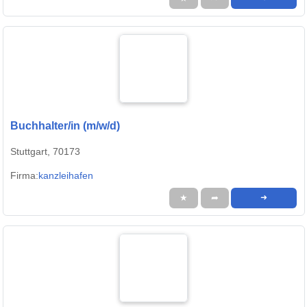
Buchhalter/in (m/w/d)
Stuttgart, 70173
Firma:
kanzleihafen
★
➦
➜