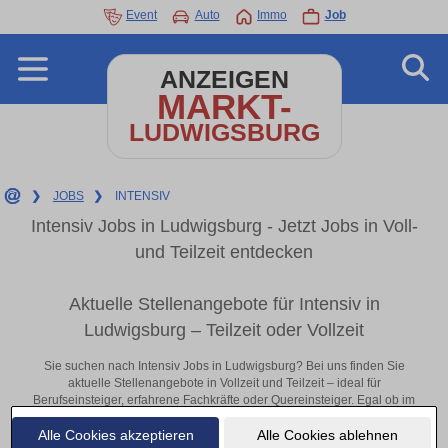
Event
Auto
Immo
Job
ANZEIGEN
MARKT-
LUDWIGSBURG
❯
JOBS
❯
INTENSIV
Intensiv Jobs in Ludwigsburg - Jetzt Jobs in Voll-
und Teilzeit entdecken
Aktuelle Stellenangebote für Intensiv in
Ludwigsburg – Teilzeit oder Vollzeit
Sie suchen nach Intensiv Jobs in Ludwigsburg? Bei uns finden Sie
aktuelle Stellenangebote in Vollzeit und Teilzeit – ideal für
Berufseinsteiger, erfahrene Fachkräfte oder Quereinsteiger. Egal ob im
Büro, vor Ort oder remote: Entdecken Sie jetzt neue Chancen in Ihrer
Alle Cookies akzeptieren
Alle Cookies ablehnen
Region und bewerben Sie sich direkt auf passende Intensiv-Stellen in