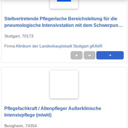
Stellvertretende Pflegerische Bereichsleitung für die
pneumologische Intensivstation mit dem Schwerpunkt
Weaning (m/w/d)
Stuttgart, 70173
Firma:
Klinikum der Landeshauptstadt Stuttgart gKAöR
★
➦
➜
Pflegefachkraft / Altenpfleger Außerklinische
Intensivpflege (m/w/d)
Besigheim, 74354