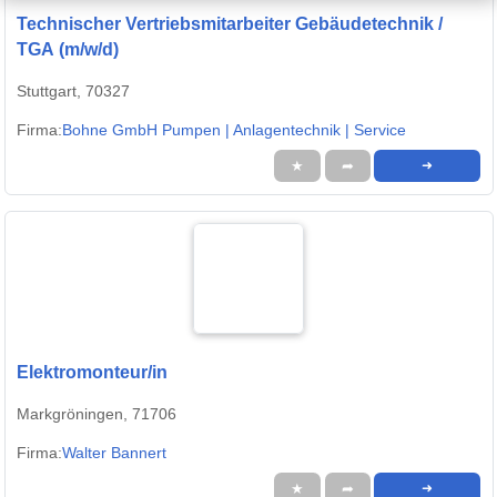
Technischer Vertriebsmitarbeiter Gebäudetechnik /
TGA (m/w/d)
Stuttgart, 70327
Firma:
Bohne GmbH Pumpen | Anlagentechnik | Service
★
➦
➜
Elektromonteur/in
Markgröningen, 71706
Firma:
Walter Bannert
★
➦
➜