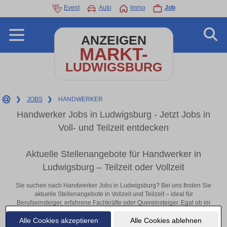
Event
Auto
Immo
Job
ANZEIGEN
MARKT-
LUDWIGSBURG
❯
JOBS
❯
HANDWERKER
Handwerker Jobs in Ludwigsburg - Jetzt Jobs in
Voll- und Teilzeit entdecken
Aktuelle Stellenangebote für Handwerker in
Ludwigsburg – Teilzeit oder Vollzeit
Sie suchen nach Handwerker Jobs in Ludwigsburg? Bei uns finden Sie
aktuelle Stellenangebote in Vollzeit und Teilzeit – ideal für
Berufseinsteiger, erfahrene Fachkräfte oder Quereinsteiger. Egal ob im
Büro, vor Ort oder remote: Entdecken Sie jetzt neue Chancen in Ihrer
Alle Cookies akzeptieren
Alle Cookies ablehnen
Region und bewerben Sie sich direkt auf passende Handwerker-Stellen