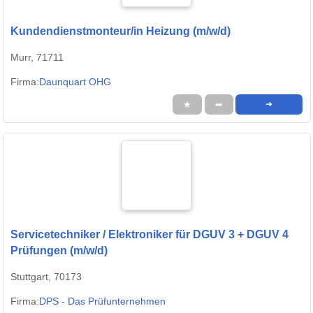
Kundendienstmonteur/in Heizung (m/w/d)
Murr, 71711
Firma:
Daunquart OHG
★
➦
➜
Servicetechniker / Elektroniker für DGUV 3 + DGUV 4
Prüfungen (m/w/d)
Stuttgart, 70173
Firma:
DPS - Das Prüfunternehmen