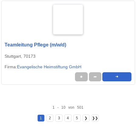
Teamleitung Pflege (m/w/d)
Stuttgart, 70173
Firma:
Evangelische Heimstiftung GmbH
★
➦
➜
1 - 10 von 501
1
2
3
4
5
❯
❯❯