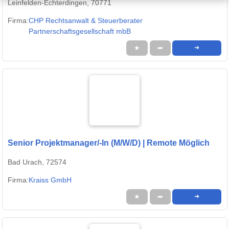
Leinfelden-Echterdingen, 70771
Firma:
CHP Rechtsanwalt & Steuerberater
Partnerschaftsgesellschaft mbB
★
➦
➜
Senior Projektmanager/-In (M/W/D) | Remote Möglich
Bad Urach, 72574
Firma:
Kraiss GmbH
★
➦
➜