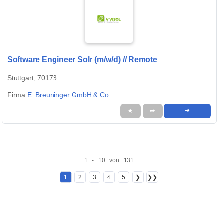
Software Engineer Solr (m/w/d) // Remote
Stuttgart, 70173
Firma:
E. Breuninger GmbH & Co.
★
➦
➜
1 - 10 von 131
1
2
3
4
5
❯
❯❯