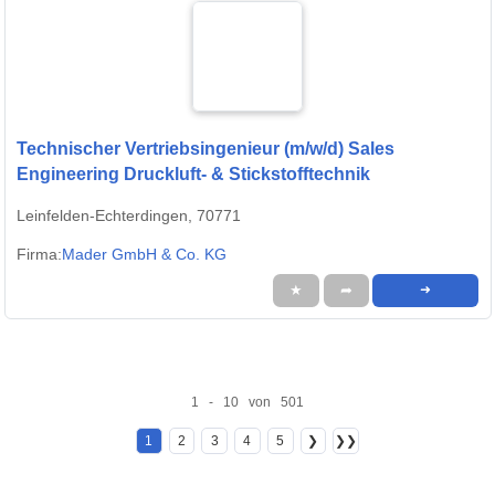
Technischer Vertriebsingenieur (m/w/d) Sales
Engineering Druckluft- & Stickstofftechnik
Leinfelden-Echterdingen, 70771
Firma:
Mader GmbH & Co. KG
★
➦
➜
1 - 10 von 501
1
2
3
4
5
❯
❯❯