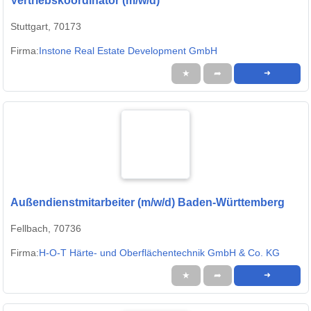
Vertriebskoordinator (m/w/d)
Stuttgart, 70173
Firma:
Instone Real Estate Development GmbH
★
➦
➜
Außendienstmitarbeiter (m/w/d) Baden-Württemberg
Fellbach, 70736
Firma:
H-O-T Härte- und Oberflächentechnik GmbH & Co. KG
★
➦
➜