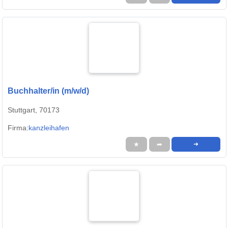
Buchhalter/in (m/w/d)
Stuttgart, 70173
Firma:
kanzleihafen
★
➦
➜