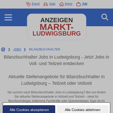
Event
Auto
Immo
Job
ANZEIGEN
MARKT-
LUDWIGSBURG
❯
JOBS
❯
BILANZBUCHHALTER
Bilanzbuchhalter Jobs in Ludwigsburg - Jetzt Jobs in
Voll- und Teilzeit entdecken
Aktuelle Stellenangebote für Bilanzbuchhalter in
Ludwigsburg – Teilzeit oder Vollzeit
Sie suchen nach Bilanzbuchhalter Jobs in Ludwigsburg? Bei uns finden
Sie aktuelle Stellenangebote in Vollzeit und Teilzeit – ideal für
Berufseinsteiger, erfahrene Fachkräfte oder Quereinsteiger. Egal ob im
Büro, vor Ort oder remote: Entdecken Sie jetzt neue Chancen in Ihrer
Alle Cookies akzeptieren
Alle Cookies ablehnen
Region und bewerben Sie sich direkt auf passende Bilanzbuchhalter-