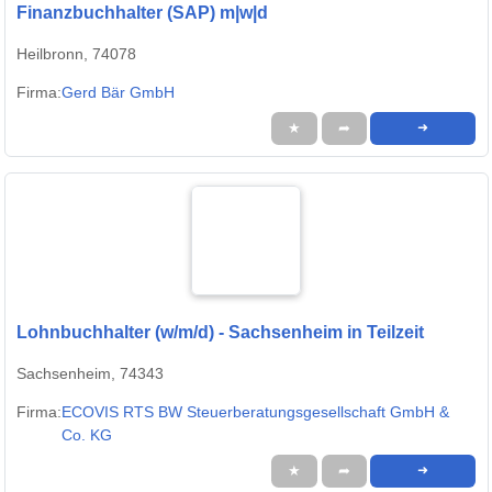
Finanzbuchhalter (SAP) m|w|d
Heilbronn, 74078
Firma:
Gerd Bär GmbH
★
➦
➜
Lohnbuchhalter (w/m/d) - Sachsenheim in Teilzeit
Sachsenheim, 74343
Firma:
ECOVIS RTS BW Steuerberatungsgesellschaft GmbH &
Co. KG
★
➦
➜