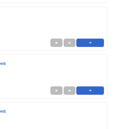
★
➦
➜
w/d)
★
➦
➜
w/d)