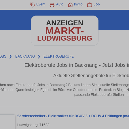
Event
Auto
Immo
Job
ANZEIGEN
MARKT-
LUDWIGSBURG
OBS
❯
BACKNANG
❯
ELEKTROBERUFE
Elektroberufe Jobs in Backnang - Jetzt Jobs i
Aktuelle Stellenangebote für Elektro
hen nach Elektroberufe Jobs in Backnang? Bei uns finden Sie aktuelle Stellenangebot
äfte oder Quereinsteiger. Egal ob im Büro, vor Ort oder remote: Entdecken Sie jet
passende Elektroberufe-Stellen in
Servicetechniker / Elektroniker für DGUV 3 + DGUV 4 Prüfungen (m/
Ludwigsburg, 71638