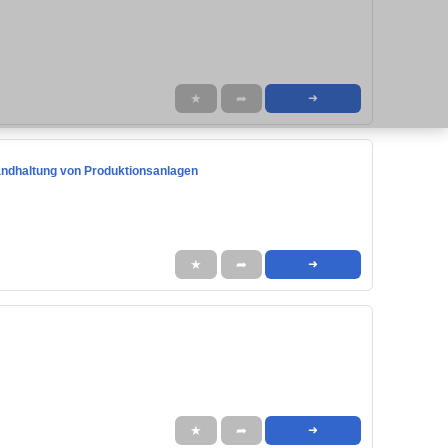
★
➦
➜
standhaltung von Produktionsanlagen
★
➦
➜
★
➦
➜