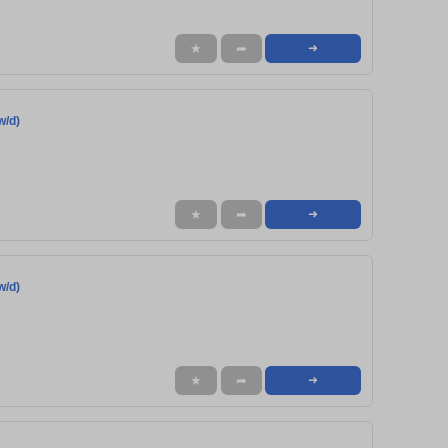
★
➦
➜
w/d)
★
➦
➜
w/d)
★
➦
➜