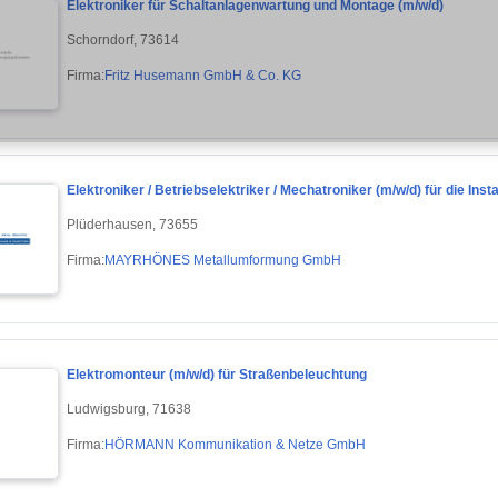
Elektroniker für Schaltanlagenwartung und Montage (m/w/d)
Schorndorf, 73614
Firma:
Fritz Husemann GmbH & Co. KG
Elektroniker / Betriebselektriker / Mechatroniker (m/w/d) für die In
Plüderhausen, 73655
Firma:
MAYRHÖNES Metallumformung GmbH
Elektromonteur (m/w/d) für Straßenbeleuchtung
Ludwigsburg, 71638
Firma:
HÖRMANN Kommunikation & Netze GmbH