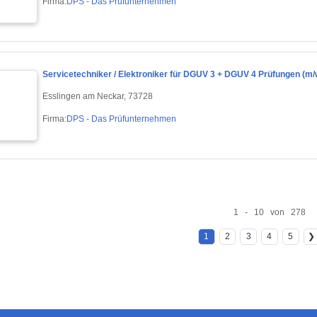
Firma:
DPS - Das Prüfunternehmen
Servicetechniker / Elektroniker für DGUV 3 + DGUV 4 Prüfungen (m/
Esslingen am Neckar, 73728
Firma:
DPS - Das Prüfunternehmen
1 - 10 von 278
1
2
3
4
5
❯