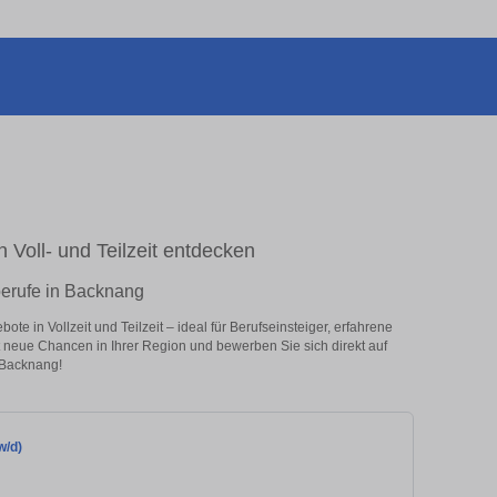
n Voll- und Teilzeit entdecken
berufe in Backnang
e in Vollzeit und Teilzeit – ideal für Berufseinsteiger, erfahrene
zt neue Chancen in Ihrer Region und bewerben Sie sich direkt auf
 Backnang!
w/d)