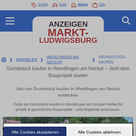
Event
Auto
Immo
Job
ANZEIGEN
MARKT-
LUDWIGSBURG
WENDLINGEN-AM-
GRUNDSTÜCK-
❯
IMMOBILIEN
❯
❯
NECKAR
KAUFEN
Grundstück kaufen in Wendlingen am Neckar – Jetzt dein
Bauprojekt starten
Jetzt ein Grundstück kaufen in Wendlingen am Neckar
entdecken
Finde ein Grundstück kaufen in Wendlingen am Neckar! Perfekt für
private & gewerbliche Bauprojekte – jetzt Angebote anschauen.
Alle Cookies akzeptieren
Alle Cookies ablehnen