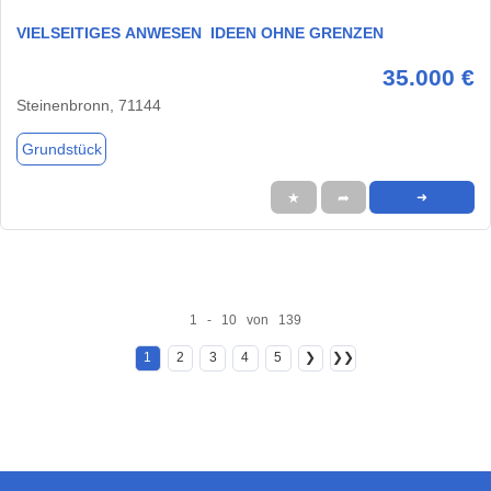
VIELSEITIGES ANWESEN  IDEEN OHNE GRENZEN
35.000 €
Steinenbronn, 71144
Grundstück
★
➦
➜
1 - 10 von 139
1
2
3
4
5
❯
❯❯