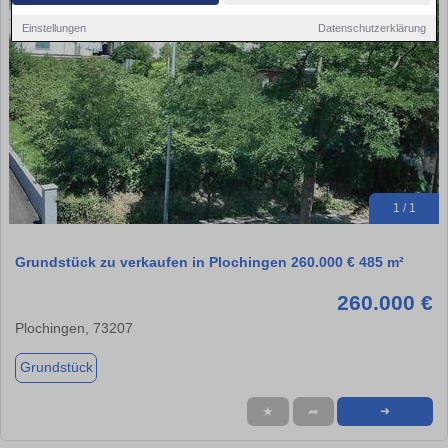
Einstellungen
Datenschutzerklärung
1 / 1
Grundstück zu verkaufen in Plochingen 260.000 € 485 m²
260.000 €
Plochingen, 73207
Grundstück
★
➦
➜