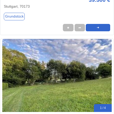
Stuttgart, 70173
Grundstück
★
➦
➜
1 / 4