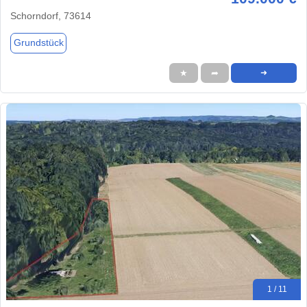
Schorndorf, 73614
Grundstück
★
➦
➜
1 / 11