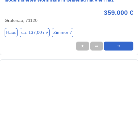
359.000 €
Grafenau, 71120
Haus
ca. 137,00 m²
Zimmer 7
★
➦
➜