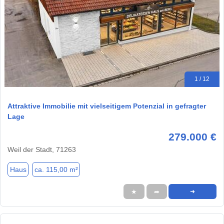
1 / 12
Attraktive Immobilie mit vielseitigem Potenzial in gefragter
Lage
279.000 €
Weil der Stadt, 71263
Haus
ca. 115,00 m²
★
➦
➜