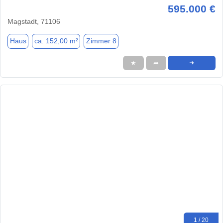
595.000 €
Magstadt, 71106
Haus
ca. 152,00 m²
Zimmer 8
★
➦
➜
1 / 20