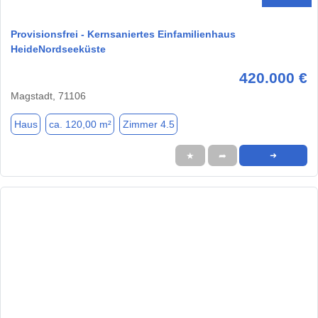
Provisionsfrei - Kernsaniertes Einfamilienhaus
HeideNordseeküste
420.000 €
Magstadt, 71106
Haus
ca. 120,00 m²
Zimmer 4.5
★
➦
➜