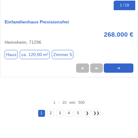
1 / 19
Einfamilienhaus Provisionsfrei
268.000 €
Heimsheim, 71296
Haus
ca. 120,00 m²
Zimmer 5
★
➦
➜
1 - 10 von 500
1
2
3
4
5
❯
❯❯