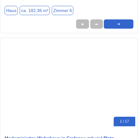
Haus
ca. 182,36 m²
Zimmer 6
★
➦
➜
1 / 17
Modernisiertes Wohnhaus in Grafenau mit viel Platz