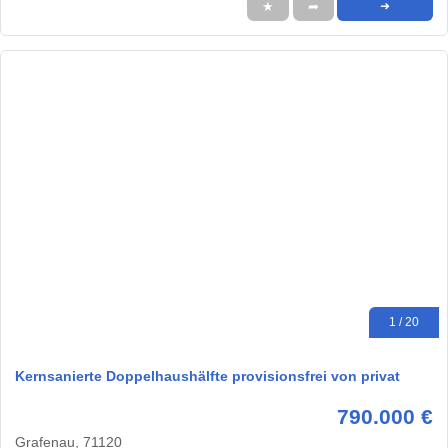
★
➦
➜
1 / 20
Kernsanierte Doppelhaushälfte provisionsfrei von privat
790.000 €
Grafenau, 71120