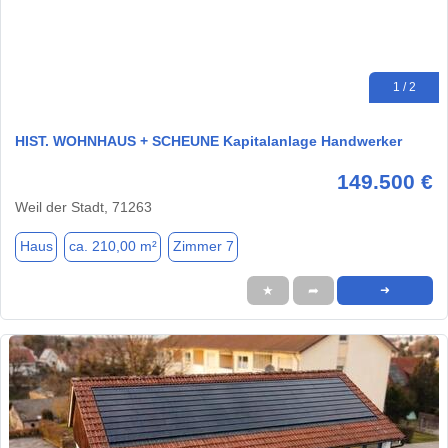
1 / 2
HIST. WOHNHAUS + SCHEUNE Kapitalanlage Handwerker
149.500 €
Weil der Stadt, 71263
Haus
ca. 210,00 m²
Zimmer 7
★
➦
➜