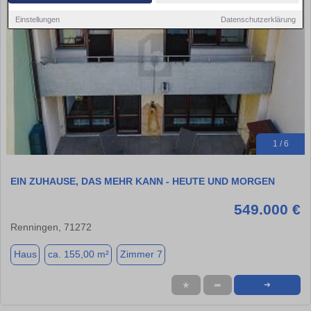
Einstellungen
Datenschutzerklärung
1 / 6
EIN ZUHAUSE, DAS MEHR KANN - HEUTE UND MORGEN
549.000 €
Renningen, 71272
Haus
ca. 155,00 m²
Zimmer 7
★
➦
➜