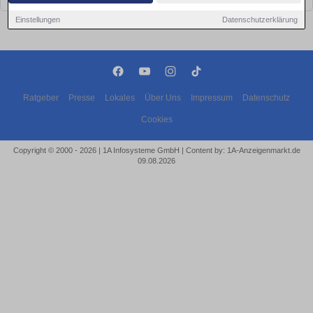
Einstellungen
Datenschutzerklärung
Ratgeber
Presse
Lokales
Über Uns
Impressum
Datenschutz
Cookies
Copyright © 2000 - 2026 | 1A Infosysteme GmbH | Content by: 1A-Anzeigenmarkt.de
09.08.2026