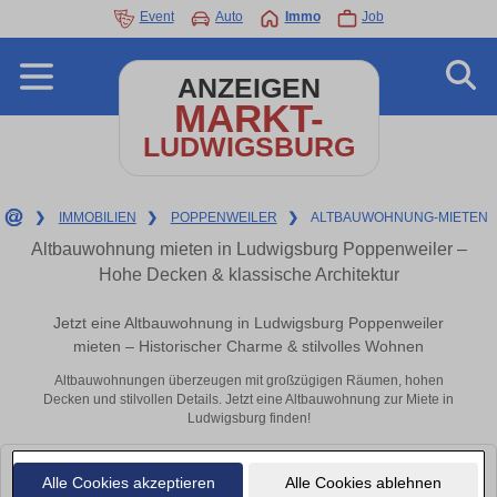
Event
Auto
Immo
Job
ANZEIGEN
MARKT-
LUDWIGSBURG
❯
IMMOBILIEN
❯
POPPENWEILER
❯
ALTBAUWOHNUNG-MIETEN
Altbauwohnung mieten in Ludwigsburg Poppenweiler –
Hohe Decken & klassische Architektur
Jetzt eine Altbauwohnung in Ludwigsburg Poppenweiler
mieten – Historischer Charme & stilvolles Wohnen
Altbauwohnungen überzeugen mit großzügigen Räumen, hohen
Decken und stilvollen Details. Jetzt eine Altbauwohnung zur Miete in
Ludwigsburg finden!
Leider konnten wir derzeit keine passenden Objekte finden. Schauen Sie
Alle Cookies akzeptieren
Alle Cookies ablehnen
bald wieder vorbei!