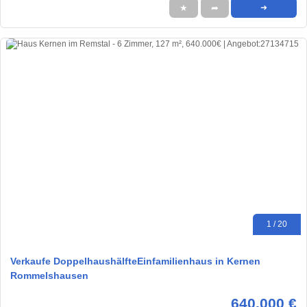
★
➦
➜
1 / 20
Verkaufe DoppelhaushälfteEinfamilienhaus in Kernen
Rommelshausen
640.000 €