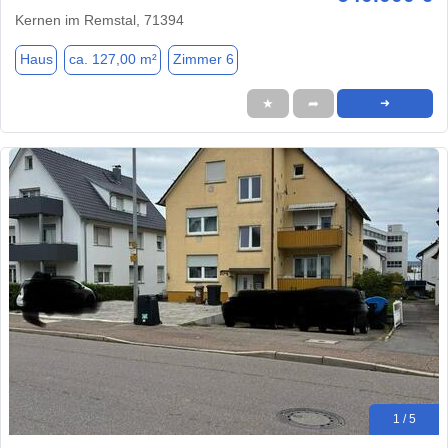
Kernen im Remstal, 71394
Haus
ca. 127,00 m²
Zimmer 6
★
➦
➜
1 / 5