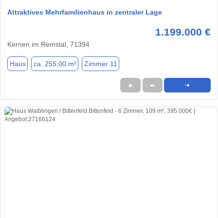
Attraktives Mehrfamilienhaus in zentraler Lage
1.199.000 €
Kernen im Remstal, 71394
Haus
ca. 255,00 m²
Zimmer 11
★
➦
➜