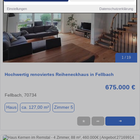
Einstellungen
Datenschutzerklärung
1 / 19
Hochwertig renoviertes Reiheneckhaus in Fellbach
675.000 €
Fellbach, 70734
Haus
ca. 127,00 m²
Zimmer 5
★
➦
➜