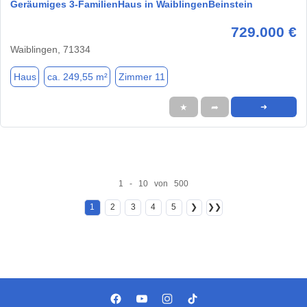
Geräumiges 3-FamilienHaus in WaiblingenBeinstein
729.000 €
Waiblingen, 71334
Haus
ca. 249,55 m²
Zimmer 11
★
➦
➜
1 - 10 von 500
1
2
3
4
5
❯
❯❯