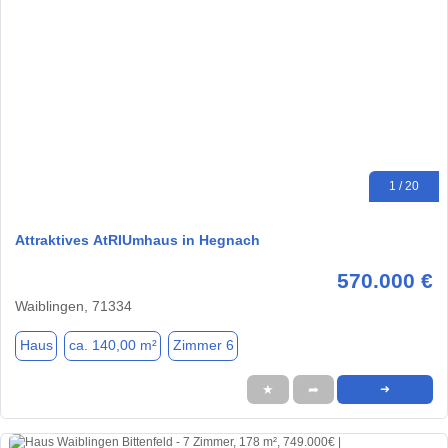
1 / 20
Attraktives AtRIUmhaus in Hegnach
570.000 €
Waiblingen, 71334
Haus
ca. 140,00 m²
Zimmer 6
★
➦
➜