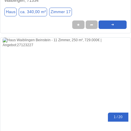
Waiblingen, 71334
Haus
ca. 340,00 m²
Zimmer 17
★
➦
➜
1 / 20