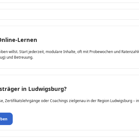
Online-Lernen
leiben willst. Start jederzeit, modulare Inhalte, oft mit Probewochen und Ratenza
zug) und Betreuung.
gsträger in Ludwigsburg?
se, Zertifikatslehrgänge oder Coachings zielgenau in der Region Ludwigsburg – in
rben