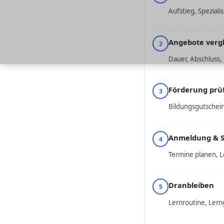
Aufstieg, Speziali
Angebote verg
2
Dauer, Abschluss,
Förderung prü
3
Bildungsgutschei
Anmeldung & S
4
Termine planen, L
Dranbleiben
5
Lernroutine, Ler