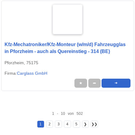
Kfz-Mechatroniker/Kfz-Monteur (w/m/d) Fahrzeugglas
in Pforzheim - auch als Quereinstieg - 314 (BE)
Pforzheim, 75175
Firma:
Carglass GmbH
★
➦
➜
1 - 10 von 502
1
2
3
4
5
❯
❯❯