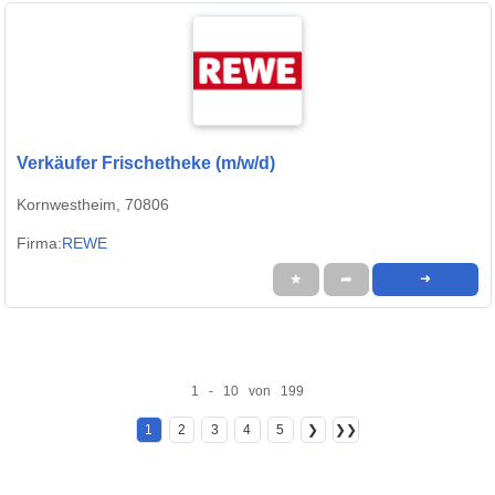
Verkäufer Frischetheke (m/w/d)
Kornwestheim, 70806
Firma:
REWE
★
➦
➜
1 - 10 von 199
1
2
3
4
5
❯
❯❯