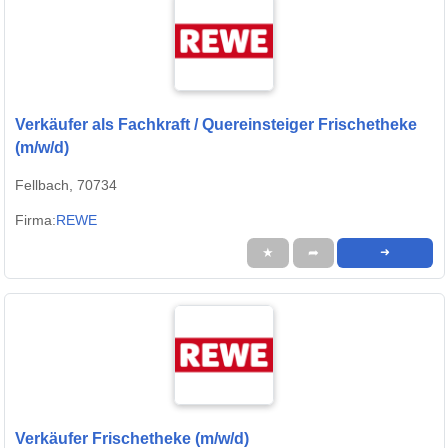
Verkäufer als Fachkraft / Quereinsteiger Frischetheke
(m/w/d)
Fellbach, 70734
Firma:
REWE
★
➦
➜
Verkäufer Frischetheke (m/w/d)