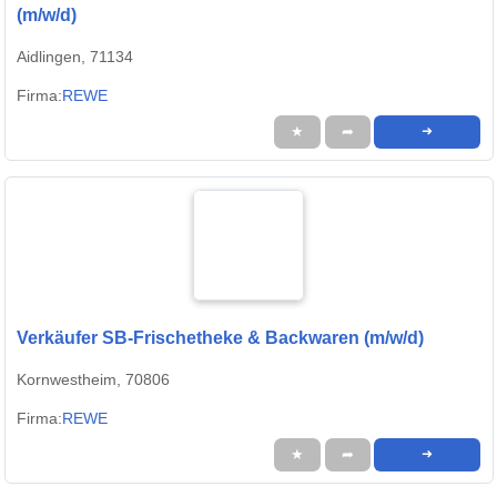
(m/w/d)
Aidlingen, 71134
Firma:
REWE
★
➦
➜
Verkäufer SB-Frischetheke & Backwaren (m/w/d)
Kornwestheim, 70806
Firma:
REWE
★
➦
➜