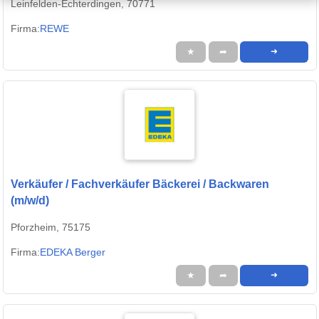
Leinfelden-Echterdingen, 70771
Firma:
REWE
★
➦
➜
Verkäufer / Fachverkäufer Bäckerei / Backwaren
(m/w/d)
Pforzheim, 75175
Firma:
EDEKA Berger
★
➦
➜