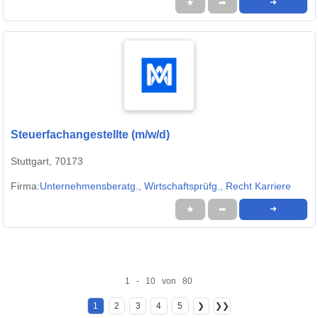
★
➦
➜
Steuerfachangestellte (m/w/d)
Stuttgart, 70173
Firma:
Unternehmensberatg., Wirtschaftsprüfg., Recht Karriere
★
➦
➜
1 - 10 von 80
1
2
3
4
5
❯
❯❯