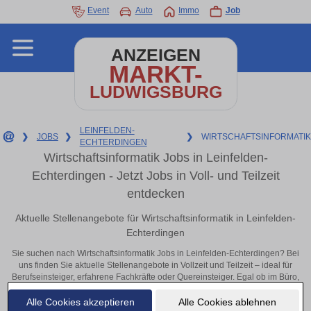
Event
Auto
Immo
Job
ANZEIGEN
MARKT-
LUDWIGSBURG
LEINFELDEN-
❯
JOBS
❯
❯
WIRTSCHAFTSINFORMATIK
ECHTERDINGEN
Wirtschaftsinformatik Jobs in Leinfelden-
Echterdingen - Jetzt Jobs in Voll- und Teilzeit
entdecken
Aktuelle Stellenangebote für Wirtschaftsinformatik in Leinfelden-
Echterdingen
Sie suchen nach Wirtschaftsinformatik Jobs in Leinfelden-Echterdingen? Bei
uns finden Sie aktuelle Stellenangebote in Vollzeit und Teilzeit – ideal für
Berufseinsteiger, erfahrene Fachkräfte oder Quereinsteiger. Egal ob im Büro,
vor Ort oder remote: Entdecken Sie jetzt neue Chancen in Ihrer Region und
bewerben Sie sich direkt auf passende Wirtschaftsinformatik-Stellen in
Alle Cookies akzeptieren
Alle Cookies ablehnen