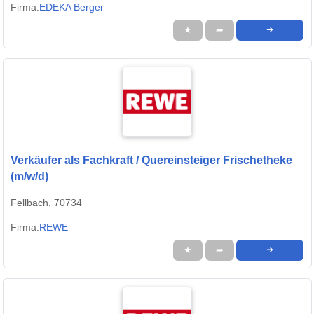
Firma:
EDEKA Berger
★
➦
➜
Verkäufer als Fachkraft / Quereinsteiger Frischetheke
(m/w/d)
Fellbach, 70734
Firma:
REWE
★
➦
➜