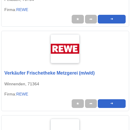
Firma:
REWE
★
➦
➜
Verkäufer Frischetheke Metzgerei (m/w/d)
Winnenden, 71364
Firma:
REWE
★
➦
➜