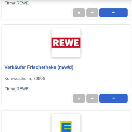
Firma:
REWE
★
➦
➜
Verkäufer Frischetheke (m/w/d)
Kornwestheim, 70806
Firma:
REWE
★
➦
➜