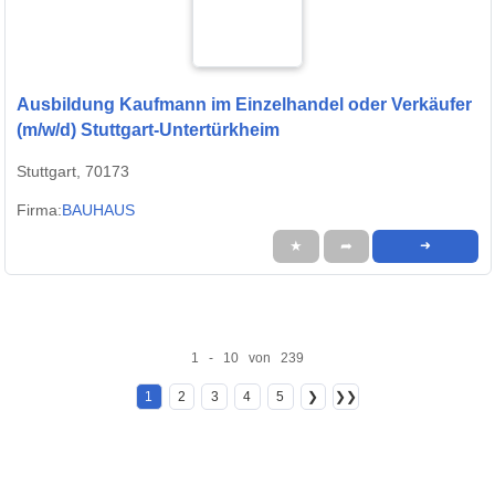
Ausbildung Kaufmann im Einzelhandel oder Verkäufer
(m/w/d) Stuttgart-Untertürkheim
Stuttgart, 70173
Firma:
BAUHAUS
★
➦
➜
1 - 10 von 239
1
2
3
4
5
❯
❯❯