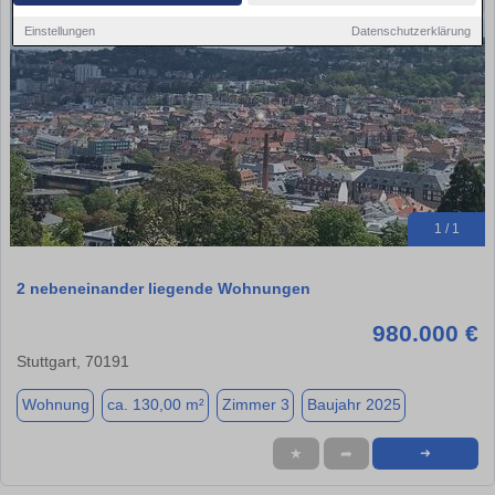
Einstellungen
Datenschutzerklärung
1 / 1
2 nebeneinander liegende Wohnungen
980.000 €
Stuttgart, 70191
Wohnung
ca. 130,00 m²
Zimmer 3
Baujahr 2025
★
➦
➜