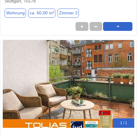
Stuttgart, 70178
Wohnung
ca. 60,00 m²
Zimmer 2
★
➦
➜
1 / 1