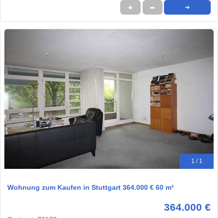
★
➦
➜
1 / 1
Wohnung zum Kaufen in Stuttgart 364.000 € 60 m²
364.000 €