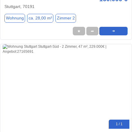
Stuttgart, 70191
Wohnung
ca. 28,00 m²
Zimmer 2
★
➦
➜
1 / 1