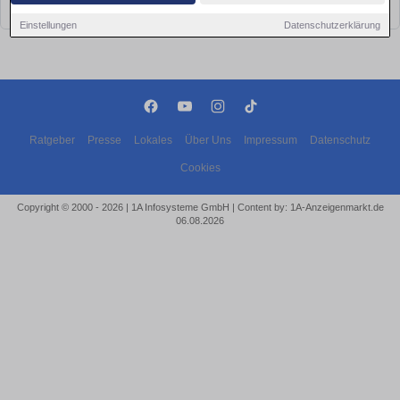
bald wieder vorbei!
Einstellungen
Datenschutzerklärung
Ratgeber
Presse
Lokales
Über Uns
Impressum
Datenschutz
Cookies
Copyright © 2000 - 2026 | 1A Infosysteme GmbH | Content by: 1A-Anzeigenmarkt.de
06.08.2026