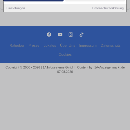
bald wieder vorbei!
Einstellungen
Datenschutzerklärung
Ratgeber
Presse
Lokales
Über Uns
Impressum
Datenschutz
Cookies
Copyright © 2000 - 2026 | 1A Infosysteme GmbH | Content by: 1A-Anzeigenmarkt.de
07.08.2026