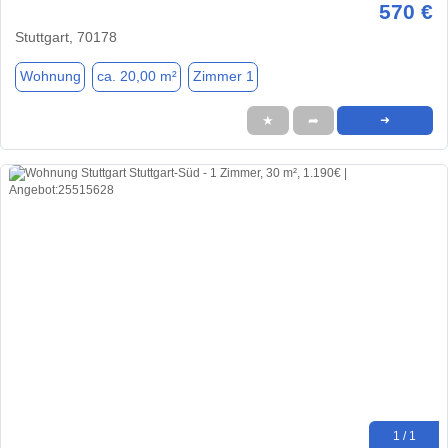
570 €
Stuttgart, 70178
Wohnung
ca. 20,00 m²
Zimmer 1
★
➦
➜
1 / 1