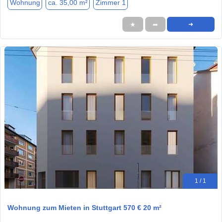
Wohnung
ca. 35,00 m²
Zimmer 1
★
➦
➜
1 / 1
Wohnung zum Mieten in Stuttgart 570 € 20 m²